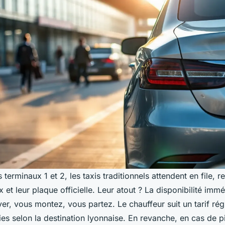
s terminaux 1 et 2, les taxis traditionnels attendent en file, 
x et leur plaque officielle. Leur atout ? La disponibilité imm
er, vous montez, vous partez. Le chauffeur suit un tarif ré
es selon la destination lyonnaise. En revanche, en cas de pi