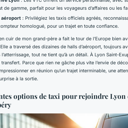
rivé Lyon
: Les VTC offrent un service personnalisé, avec su
t de gamme, parfait pour les voyageurs d’affaires ou les fa
i aéroport
: Privilégiez les taxis officiels agréés, reconnaissa
compteur homologué, pour un trajet en toute confiance.
e en cuir de mon grand-père a fait le tour de l’Europe bien a
lle a traversé des dizaines de halls d’aéroport, toujours a
 l’atterrissage, tout ne tient qu’à un détail. À Lyon Saint-Exu
u transfert. Parce que rien ne gâche plus vite l’envie de déco
impressionner en réunion qu’un trajet interminable, une atten
rprise à la sortie.
ntes options de taxi pour rejoindre Lyon
péry