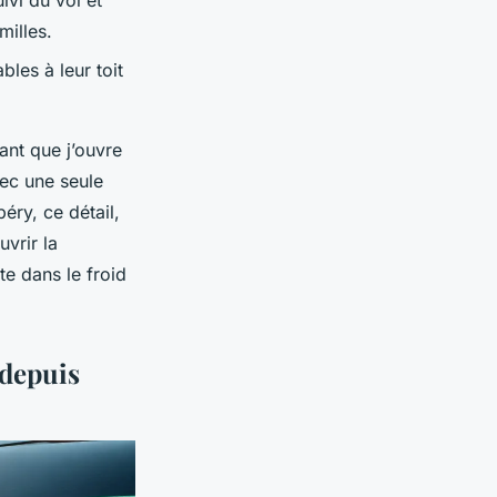
ivi du vol et
milles.
bles à leur toit
vant que j’ouvre
vec une seule
péry, ce détail,
uvrir la
te dans le froid
 depuis