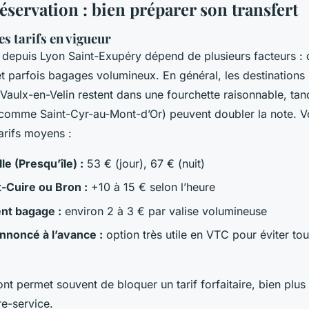
éservation : bien préparer son transfert
s tarifs en vigueur
i depuis Lyon Saint-Exupéry dépend de plusieurs facteurs : 
c et parfois bagages volumineux. En général, les destinatio
Vaulx-en-Velin restent dans une fourchette raisonnable, tan
(comme Saint-Cyr-au-Mont-d’Or) peuvent doubler la note. V
arifs moyens :
le (Presqu’île) :
53 € (jour), 67 € (nuit)
t-Cuire ou Bron :
+10 à 15 € selon l’heure
nt bagage :
environ 2 à 3 € par valise volumineuse
annoncé à l’avance :
option très utile en VTC pour éviter to
t permet souvent de bloquer un tarif forfaitaire, bien plus 
re-service.