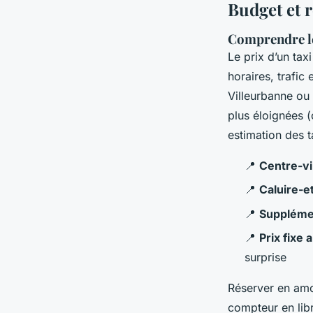
Budget et r
Comprendre le
Le prix d’un tax
horaires, trafi
Villeurbanne ou 
plus éloignées 
estimation des t
📍
Centre-vil
📍
Caluire-e
📍
Suppléme
📍
Prix fixe 
surprise
Réserver en amon
compteur en lib