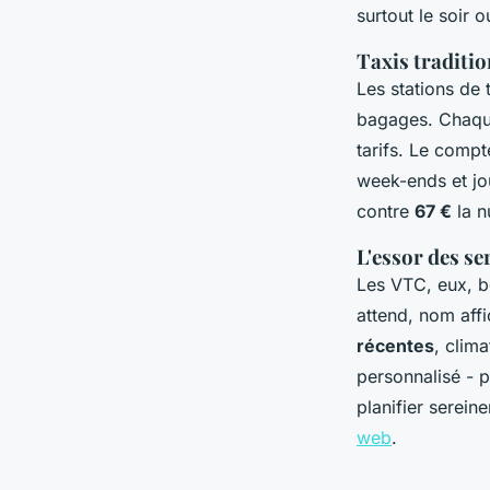
surtout le soir o
Taxis traditio
Les stations de 
bagages. Chaque
tarifs. Le comp
week-ends et jou
contre
67 €
la n
L'essor des se
Les VTC, eux, bo
attend, nom affi
récentes
, clim
personnalisé - p
planifier serei
web
.