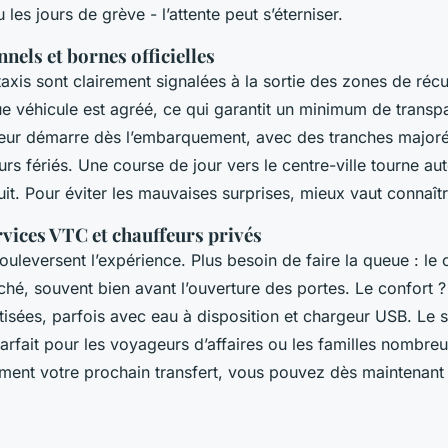
u les jours de grève - l’attente peut s’éterniser.
nnels et bornes officielles
taxis sont clairement signalées à la sortie des zones de réc
 véhicule est agréé, ce qui garantit un minimum de transpa
teur démarre dès l’embarquement, avec des tranches majorée
rs fériés. Une course de jour vers le centre-ville tourne a
uit. Pour éviter les mauvaises surprises, mieux vaut connaîtr
rvices VTC et chauffeurs privés
uleversent l’expérience. Plus besoin de faire la queue : le
ché, souvent bien avant l’ouverture des portes. Le confort 
atisées, parfois avec eau à disposition et chargeur USB. Le s
arfait pour les voyageurs d’affaires ou les familles nombreu
nement votre prochain transfert, vous pouvez dès maintenan