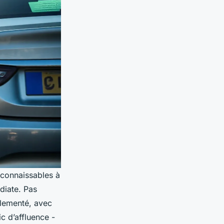
reconnaissables à
édiate. Pas
glementé, avec
c d’affluence -