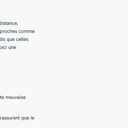
distance,
ns proches comme
dis que celles
oici une
ute mauvaise
rassurant que le