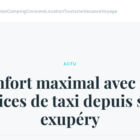
plan
Camping
Croisiere
Location
Tourisme
Vacance
Voyage
ACTU
fort maximal avec
ices de taxi depuis 
exupéry