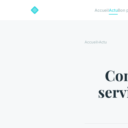
Accueil
Actu
Bon 
Accueil
›
Actu
Con
serv