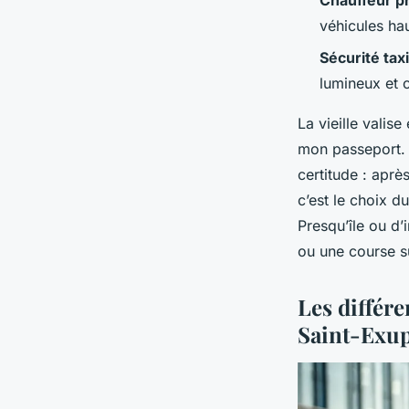
Chauffeur p
véhicules hau
Sécurité tax
lumineux et 
La vieille valis
mon passeport. E
certitude : après
c’est le choix d
Presqu’île ou d’
ou une course su
Les différe
Saint-Exu