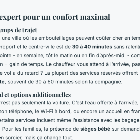
'expert pour un confort maximal
emps de trajet
i une ville où les embouteillages peuvent coûter cher en tem
roport et le centre-ville est de
30 à 40 minutes
sans ralent
inte - en semaine, tôt le matin ou en fin d’après-midi - co
n = gain de temps. Le chauffeur vous attend à l’arrivée, pas
tre vol a du retard ? La plupart des services réservés offren
te
, souvent de 30 à 60 minutes selon la compagnie.
d et options additionnelles
n’est pas seulement la voiture. C’est l’eau offerte à l’arrivée
on téléphone, le Wi-Fi à bord, ou encore un accueil en fran
ertains services incluent même l’assistance avec les bagages
. Pour les familles, la présence de
sièges bébé
sur demande
en sorcier, mais ça change tout.