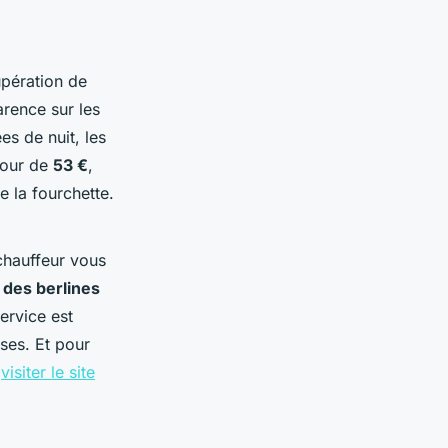
upération de
rence sur les
s de nuit, les
utour de
53 €
,
e la fourchette.
 chauffeur vous
?
des berlines
ervice est
ses. Et pour
t
visiter le site